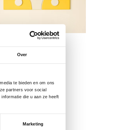
RKAMERDECORATIE
lankje Surfing Banana
Oorspronkelijke
Huidige
0
€
39.95
prijs
prijs
Over
was:
is:
€59.00.
€39.95.
 media te bieden en om ons
ze partners voor social
nformatie die u aan ze heeft
Marketing