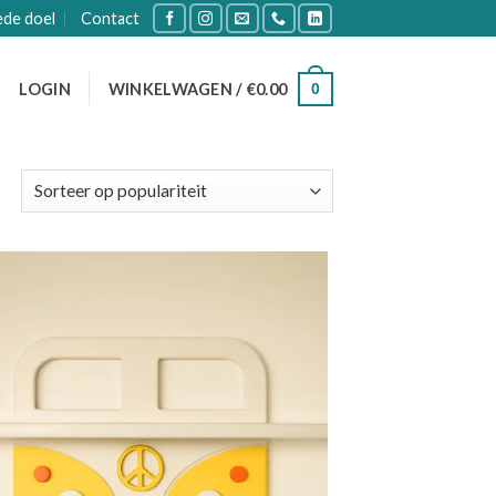
ede doel
Contact
0
LOGIN
WINKELWAGEN /
€
0.00
Toevoegen
aan
verlanglijst