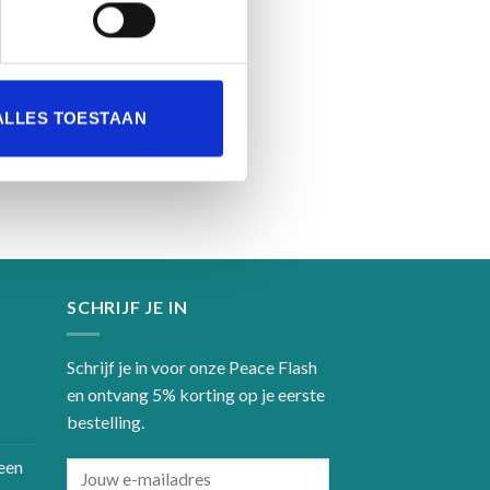
ALLES TOESTAAN
SCHRIJF JE IN
Schrijf je in voor onze Peace Flash
en ontvang 5% korting op je eerste
bestelling.
een