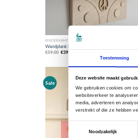
KINDERKAMERDECORATIE
Wandplank Surf Board hout
Oorspronkelijke
Huidige
€
59.00
€
39.95
prijs
prijs
Toestemming
was:
is:
€59.00.
€39.95.
Deze website maakt gebruik
Sale
We gebruiken cookies om cont
websiteverkeer te analyseren
Toevoe
aan
media, adverteren en analys
verlangl
verstrekt of die ze hebben v
Toestemmingsselectie
Noodzakelijk