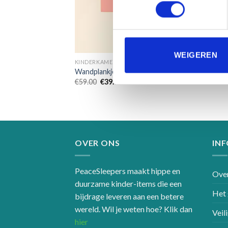
WEIGEREN
KINDERKAMERDECORATIE
Wandplankje Surfing Flamingo
Oorspronkelijke
Huidige
€
59.00
€
39.95
prijs
prijs
was:
is:
€59.00.
€39.95.
OVER ONS
IN
PeaceSleepers maakt hippe en
Over
duurzame kinder-items die een
Het 
bijdrage leveren aan een betere
wereld. Wil je weten hoe? Klik dan
Veil
hier