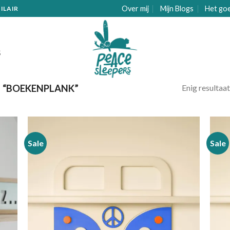
Over mij
Mijn Blogs
Het go
ILAIR
S
Enig resultaat
 “BOEKENPLANK”
Sale
Sale
gen
Toevoegen
aan
ijst
verlanglijst