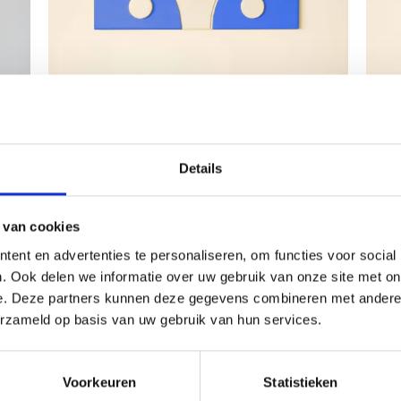
KINDERKAMERDECORATIE
KINDE
Wandplankje Blue Ocean surf
Wandp
Oorspronkelijke
Huidige
€
59.00
€
39.95
€
59.0
prijs
prijs
Details
was:
is:
€59.00.
€39.95.
 van cookies
ent en advertenties te personaliseren, om functies voor social
. Ook delen we informatie over uw gebruik van onze site met on
gen
e. Deze partners kunnen deze gegevens combineren met andere i
ijst
erzameld op basis van uw gebruik van hun services.
Voorkeuren
Statistieken