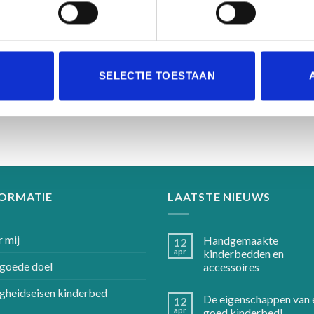
SELECTIE TOESTAAN
FORMATIE
LAATSTE NIEUWS
 mij
Handgemaakte
12
apr
kinderbedden en
goede doel
accessoires
igheidseisen kinderbed
De eigenschappen van 
12
apr
goed kinderbed!