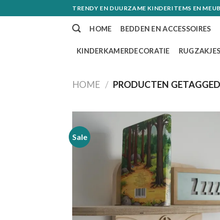
Skip
TRENDY EN DUURZAME KINDERITEMS EN MEUB
to
HOME
BEDDEN EN ACCESSOIRES
content
KINDERKAMERDECORATIE
RUGZAKJE
HOME
/
PRODUCTEN GETAGGED
Sale
Toevoe
aan
verlangl