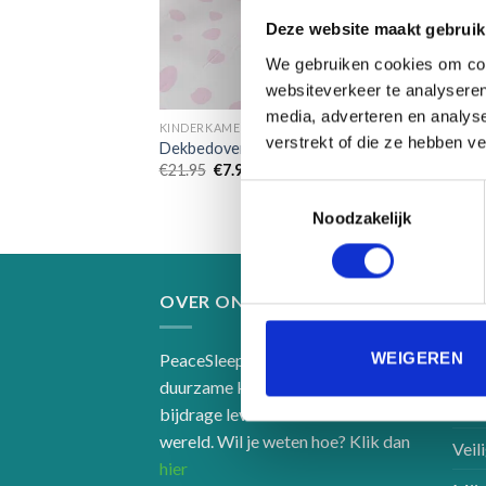
Deze website maakt gebruik
We gebruiken cookies om cont
websiteverkeer te analyseren
media, adverteren en analys
KINDERKAMERDECORATIE
verstrekt of die ze hebben v
Dekbedovertrek meisjes Smart Bunny
Oorspronkelijke
Huidige
€
21.95
€
7.95
prijs
prijs
Toestemmingsselectie
was:
is:
€21.95.
€7.95.
Noodzakelijk
OVER ONS
IN
WEIGEREN
PeaceSleepers maakt hippe en
Over
duurzame kinder-items die een
Het 
bijdrage leveren aan een betere
wereld. Wil je weten hoe? Klik dan
Veil
hier