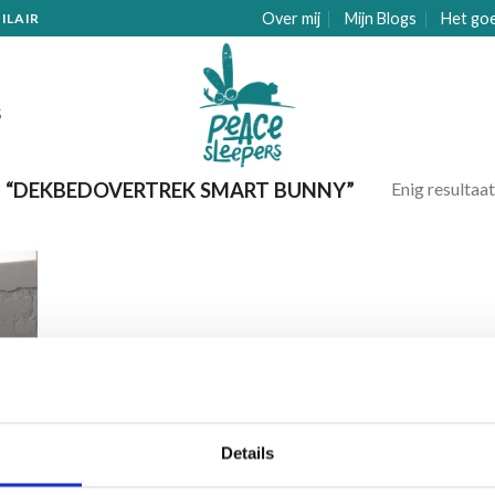
Over mij
Mijn Blogs
Het go
ILAIR
S
Enig resultaat
“DEKBEDOVERTREK SMART BUNNY”
gen
ijst
Details