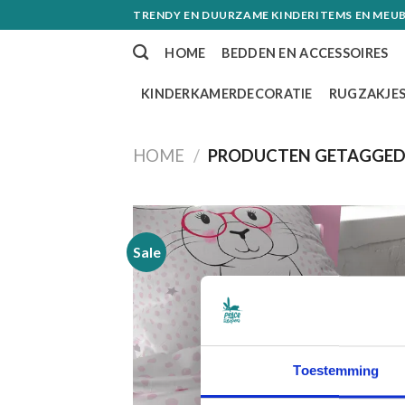
Skip
TRENDY EN DUURZAME KINDERITEMS EN MEUB
to
HOME
BEDDEN EN ACCESSOIRES
content
KINDERKAMERDECORATIE
RUGZAKJE
HOME
/
PRODUCTEN GETAGGED 
Sale
Toevoe
aan
verlangl
Toestemming