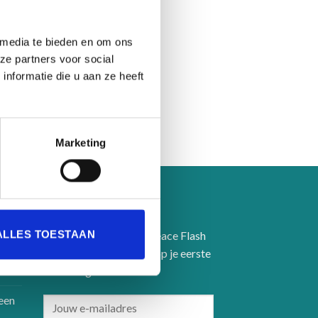
 media te bieden en om ons
ze partners voor social
nformatie die u aan ze heeft
Marketing
SCHRIJF JE IN
ALLES TOESTAAN
Schrijf je in voor onze Peace Flash
en ontvang 5% korting op je eerste
bestelling.
een