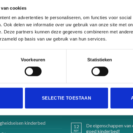
 van cookies
ent en advertenties te personaliseren, om functies voor social
. Ook delen we informatie over uw gebruik van onze site met on
e. Deze partners kunnen deze gegevens combineren met andere i
erzameld op basis van uw gebruik van hun services.
Voorkeuren
Statistieken
FORMATIE
LAATSTE NIEUWS
SELECTIE TOESTAAN
 mij
Handgemaakte
12
apr
kinderbedden en
goede doel
accessoires
igheidseisen kinderbed
De eigenschappen van 
12
apr
goed kinderbed!