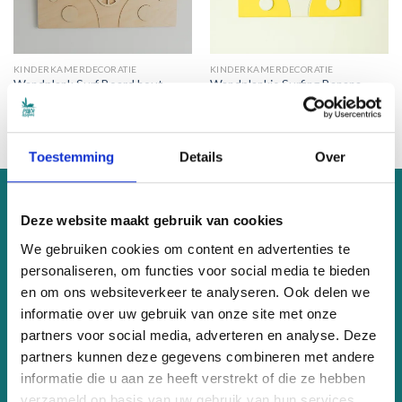
KINDERKAMERDECORATIE
KINDERKAMERDECORATIE
Wandplank Surf Board hout
Wandplankje Surfing Banana
Oorspronkelijke
Huidige
Oorspronkelijke
Huidige
€
59.00
€
39.95
€
59.00
€
39.95
prijs
prijs
prijs
prijs
was:
is:
was:
is:
€59.00.
€39.95.
€59.00.
€39.95.
Toestemming
Details
Over
OVER ONS
Deze website maakt gebruik van cookies
We gebruiken cookies om content en advertenties te
PeaceSleepers maakt hippe en duurzame kinder-items die
personaliseren, om functies voor social media te bieden
een bijdrage leveren aan een betere wereld. Wil je weten hoe?
en om ons websiteverkeer te analyseren. Ook delen we
Klik dan
hier
informatie over uw gebruik van onze site met onze
partners voor social media, adverteren en analyse. Deze
KVK 81899815
partners kunnen deze gegevens combineren met andere
BTW nr. NL003622206B76
informatie die u aan ze heeft verstrekt of die ze hebben
Eenkoorn 42, Haren
verzameld op basis van uw gebruik van hun services.