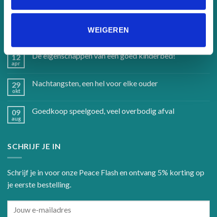
Handgemaakte kinderbedden en accessoires
12
WEIGEREN
apr
De eigenschappen van een goed kinderbed!
12
apr
Nachtangsten, een hel voor elke ouder
29
okt
Goedkoop speelgoed, veel overbodig afval
09
aug
SCHRIJF JE IN
Schrijf je in voor onze Peace Flash en ontvang 5% korting op
je eerste bestelling.