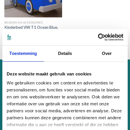
BEDDEN EN ACCESSOIRES
Kinderbed VW T1 Ocean Blue,
RAL 5012
Oorspronkelijke
Huidige
€
679.00
€
609.00
prijs
prijs
was:
is:
€679.00.
€609.00.
Toestemming
Details
Over
OVER ONS
Deze website maakt gebruik van cookies
We gebruiken cookies om content en advertenties te
PeaceSleepers maakt hippe en duurzame kinder-items die
personaliseren, om functies voor social media te bieden
een bijdrage leveren aan een betere wereld. Wil je weten hoe?
en om ons websiteverkeer te analyseren. Ook delen we
Klik dan
hier
informatie over uw gebruik van onze site met onze
partners voor social media, adverteren en analyse. Deze
KVK 81899815
partners kunnen deze gegevens combineren met andere
BTW nr. NL003622206B76
informatie die u aan ze heeft verstrekt of die ze hebben