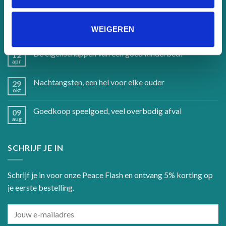
Handgemaakte kinderbedden en accessoires
12
WEIGEREN
apr
De eigenschappen van een goed kinderbed!
12
apr
Nachtangsten, een hel voor elke ouder
29
okt
Goedkoop speelgoed, veel overbodig afval
09
aug
SCHRIJF JE IN
Schrijf je in voor onze Peace Flash en ontvang 5% korting op
je eerste bestelling.