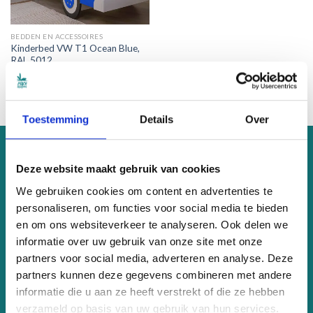
BEDDEN EN ACCESSOIRES
Kinderbed VW T1 Ocean Blue,
RAL 5012
Oorspronkelijke
Huidige
€
679.00
€
609.00
prijs
prijs
was:
is:
€679.00.
€609.00.
Toestemming
Details
Over
OVER ONS
Deze website maakt gebruik van cookies
We gebruiken cookies om content en advertenties te
PeaceSleepers maakt hippe en duurzame kinder-items die
personaliseren, om functies voor social media te bieden
een bijdrage leveren aan een betere wereld. Wil je weten hoe?
en om ons websiteverkeer te analyseren. Ook delen we
Klik dan
hier
informatie over uw gebruik van onze site met onze
partners voor social media, adverteren en analyse. Deze
KVK 81899815
partners kunnen deze gegevens combineren met andere
BTW nr. NL003622206B76
informatie die u aan ze heeft verstrekt of die ze hebben
Eenkoorn 42, Haren
verzameld op basis van uw gebruik van hun services.