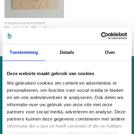
KINDERKAMERDECORATIE
Wandplank Surf Board hout
Oorspronkelijke
Huidige
€
59.00
€
39.95
prijs
prijs
was:
is:
€59.00.
€39.95.
Toestemming
Details
Over
OVER ONS
Deze website maakt gebruik van cookies
We gebruiken cookies om content en advertenties te
PeaceSleepers maakt hippe en duurzame kinder-items die
personaliseren, om functies voor social media te bieden
een bijdrage leveren aan een betere wereld. Wil je weten hoe?
en om ons websiteverkeer te analyseren. Ook delen we
Klik dan
hier
informatie over uw gebruik van onze site met onze
partners voor social media, adverteren en analyse. Deze
KVK 81899815
partners kunnen deze gegevens combineren met andere
BTW nr. NL003622206B76
informatie die u aan ze heeft verstrekt of die ze hebben
Eenkoorn 42, Haren
verzameld op basis van uw gebruik van hun services.