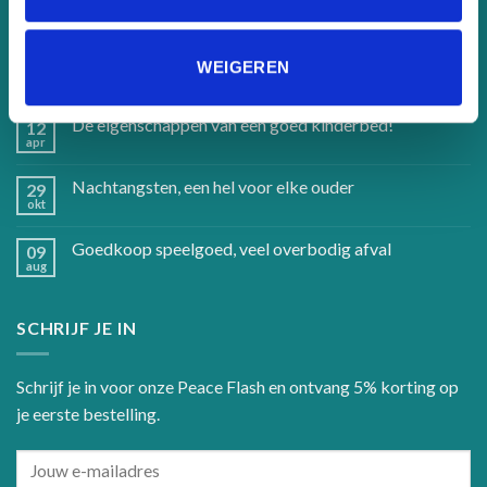
Handgemaakte kinderbedden en accessoires
12
WEIGEREN
apr
De eigenschappen van een goed kinderbed!
12
apr
Nachtangsten, een hel voor elke ouder
29
okt
Goedkoop speelgoed, veel overbodig afval
09
aug
SCHRIJF JE IN
Schrijf je in voor onze Peace Flash en ontvang 5% korting op
je eerste bestelling.