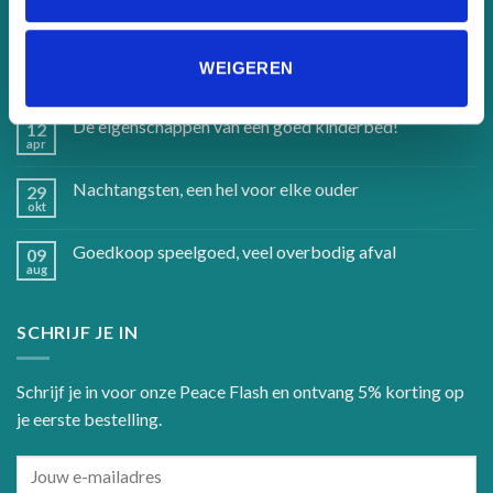
Handgemaakte kinderbedden en accessoires
12
WEIGEREN
apr
De eigenschappen van een goed kinderbed!
12
apr
Nachtangsten, een hel voor elke ouder
29
okt
Goedkoop speelgoed, veel overbodig afval
09
aug
SCHRIJF JE IN
Schrijf je in voor onze Peace Flash en ontvang 5% korting op
je eerste bestelling.