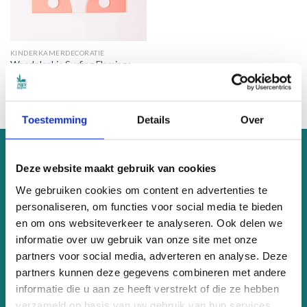
KINDERKAMERDECORATIE
Wandplankje Surfing Flamingo
Oorspronkelijke
Huidige
€
59.00
€
39.95
prijs
prijs
was:
is:
€59.00.
€39.95.
Toestemming
Details
Over
OVER ONS
Deze website maakt gebruik van cookies
We gebruiken cookies om content en advertenties te
PeaceSleepers maakt hippe en duurzame kinder-items die
personaliseren, om functies voor social media te bieden
een bijdrage leveren aan een betere wereld. Wil je weten hoe?
en om ons websiteverkeer te analyseren. Ook delen we
Klik dan
hier
informatie over uw gebruik van onze site met onze
partners voor social media, adverteren en analyse. Deze
KVK 81899815
partners kunnen deze gegevens combineren met andere
BTW nr. NL003622206B76
informatie die u aan ze heeft verstrekt of die ze hebben
Eenkoorn 42, Haren
verzameld op basis van uw gebruik van hun services.