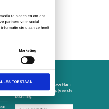
 media te bieden en om ons
ze partners voor social
nformatie die u aan ze heeft
Marketing
SCHRIJF JE IN
ALLES TOESTAAN
Schrijf je in voor onze Peace Flash
en ontvang 5% korting op je eerste
bestelling.
een