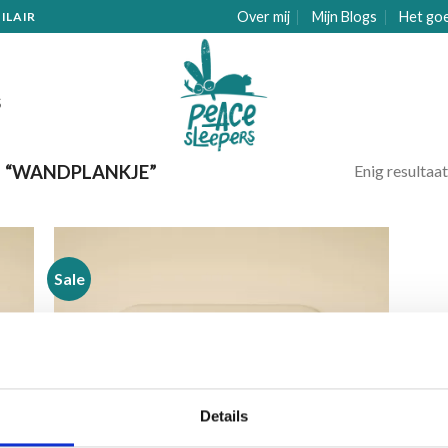
Over mij
Mijn Blogs
Het go
ILAIR
S
Enig resultaat
 “WANDPLANKJE”
Sale
gen
Toevoegen
aan
ijst
verlanglijst
Details