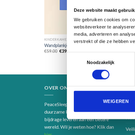
Deze website maakt gebruik
We gebruiken cookies om cont
websiteverkeer te analyseren
media, adverteren en analys
KINDERKAMERDECORATIE
verstrekt of die ze hebben v
Wandplankje Blue Ocean surf
Oorspronkelijke
Huidige
€
59.00
€
39.95
prijs
prijs
Toestemmingsselectie
was:
is:
Noodzakelijk
€59.00.
€39.95.
OVER ONS
IN
WEIGEREN
PeaceSleepers maakt hippe en
Over
duurzame kinder-items die een
Het 
bijdrage leveren aan een betere
wereld. Wil je weten hoe? Klik dan
Veil
hier