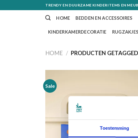
Skip
TRENDY EN DUURZAME KINDERITEMS EN MEUB
to
HOME
BEDDEN EN ACCESSOIRES
content
KINDERKAMERDECORATIE
RUGZAKJE
HOME
/
PRODUCTEN GETAGGED
Sale
Toevoe
aan
verlangl
Toestemming