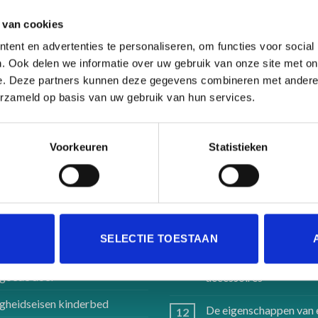
 van cookies
ent en advertenties te personaliseren, om functies voor social
. Ook delen we informatie over uw gebruik van onze site met on
e. Deze partners kunnen deze gegevens combineren met andere i
KINDERKAMERDECORATIE
erzameld op basis van uw gebruik van hun services.
Wandplankje Surfing Flamingo
Oorspronkelijke
Huidige
€
59.00
€
39.95
prijs
prijs
was:
is:
Voorkeuren
Statistieken
€59.00.
€39.95.
FORMATIE
LAATSTE NIEUWS
SELECTIE TOESTAAN
 mij
Handgemaakte
12
apr
kinderbedden en
goede doel
accessoires
igheidseisen kinderbed
De eigenschappen van 
12